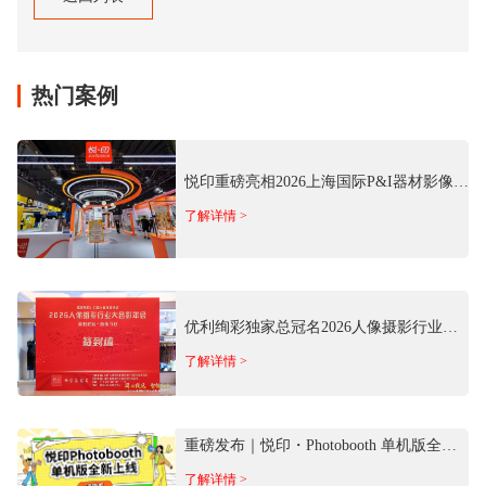
返回列表
热门案例
悦印重磅亮相2026上海国际P&I器材影像
展 推出多场景商用影像方案
了解详情 >
优利绚彩独家总冠名2026人像摄影行业大
合影年会 以专业影像科技赋能行业发展
了解详情 >
重磅发布｜悦印・Photobooth 单机版全新
上线！离线免费用
了解详情 >