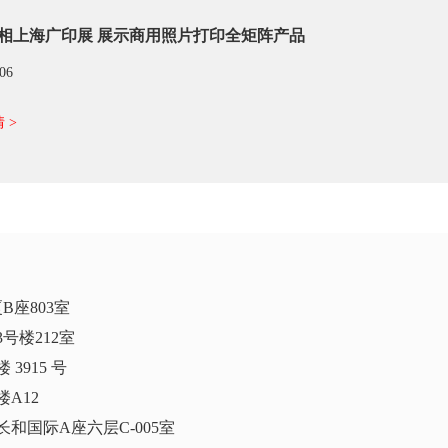
相上海广印展 展示商用照片打印全矩阵产品
/06
 >
座803室
号楼212室
3915 号
A12
和国际A座六层C-005室