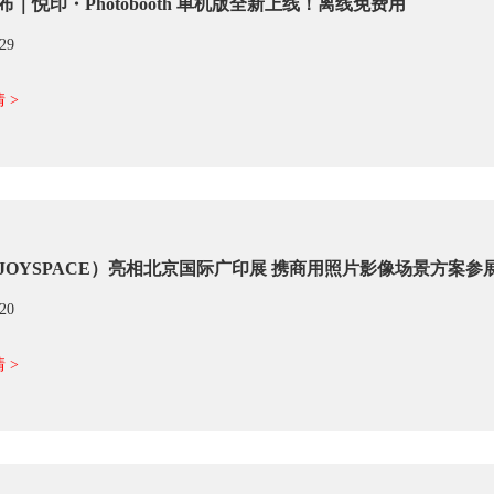
布｜悦印・Photobooth 单机版全新上线！离线免费用
/29
 >
JOYSPACE）亮相北京国际广印展 携商用照片影像场景方案参
/20
 >