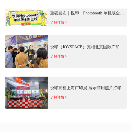
重磅发布｜悦印・Photobooth 单机版全新
上线！离线免费用
了解详情 >
悦印（JOYSPACE）亮相北京国际广印展
携商用照片影像场景方案参展
了解详情 >
悦印亮相上海广印展 展示商用照片打印全
矩阵产品
了解详情 >