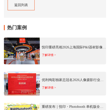
返回列表
返回列表
热门案例
悦印重磅亮相2026上海国际P&I器材影像
展 推出多场景商用影像方案
了解详情 >
优利绚彩独家总冠名2026人像摄影行业大
合影年会 以专业影像科技赋能行业发展
了解详情 >
重磅发布｜悦印・Photobooth 单机版全新