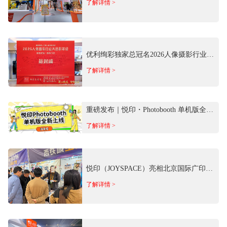
了解详情 >
优利绚彩独家总冠名2026人像摄影行业大
合影年会 以专业影像科技赋能行业发展
了解详情 >
重磅发布｜悦印・Photobooth 单机版全新
上线！离线免费用
了解详情 >
悦印（JOYSPACE）亮相北京国际广印展
携商用照片影像场景方案参展
了解详情 >