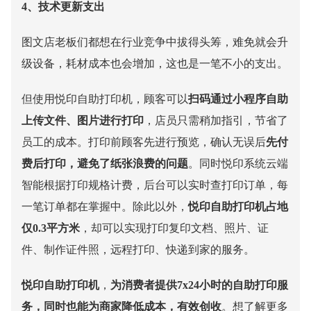
4、技术更新支出
图文店老板们都想在行
业竞争中拔得头筹，难免就会升
级设备，耗材成本也会增加，这也是一笔不小的支出。
但使用悦印自助打印机，顾客可以
扫码通过小程序自助
上传文件、图片进行打印
，店员只需稍加指引，节省了
员工的成本。打印前顾客先进行预览，确认无误后
先付
费后打印，避免了纸张浪费的问题
。同时悦印系统云端
智能根据打印规格计费，后台可以实时查打印订单，每
一笔订单都在掌握中。除此以外，
悦印自助打印机占地
仅
0.3平方米
，却可以实现打印复印文档、照片、证
件、制作证件照，远程打印、快递到家的服务。
悦印
自助打印机
，
为消费者提供
7x24小时的自助打印服
务，同时也能为商家降低成本，有效创收
。想了解更多