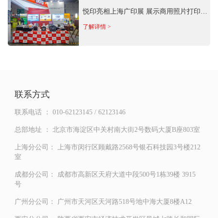
悦印亮相上海广印展 展示商用照片打印全
矩阵产品
了解详情 >
联系方式
联系电话 ：
010-62123145 / 62123146
总部地址 ：
北京市海淀区中关村南大街2号数码大厦B座803室
上海分公司：
上海市闵行区顾戴路2568号银石科技园3号楼212
室
成都分公司：
成都市高新区天府大道中段500号1栋39楼 3915
号
广州分公司：
广州市天河区天河路518号地中海大厦8楼A12