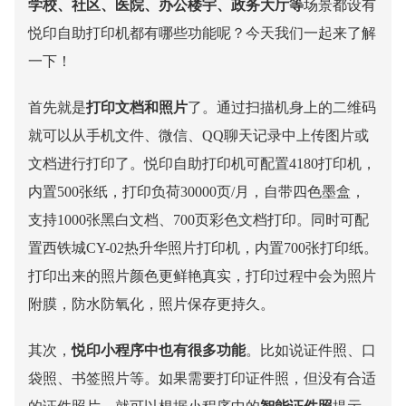
学校、社区、医院、办公楼宇、政务大厅等
场景都设有
悦印
自助打印
机都有哪些功能呢？今天我们一起来了解
一下！
首先就是
打印文档和照片
了。通过扫描机身上的二维码
就可以从手机文件、微信、
QQ聊天记录中上传图片或
文档进行打印了。悦印自助打印机可配置4180打印机，
内置500张纸，打印负荷30000页/月，自带四色墨盒，
支持1000张黑白文档、700页彩色文档打印。同时可配
置西铁城CY-02热升华照片打印机，内置700张打印纸。
打印出来的照片颜色更鲜艳真实，打印过程中会为照片
附膜，防水防氧化，照片保存更持久。
其次，
悦印小程序中也有很多功能
。比如说证件照、口
袋照、书签照片等。如果需要打印证件照，但没有合适