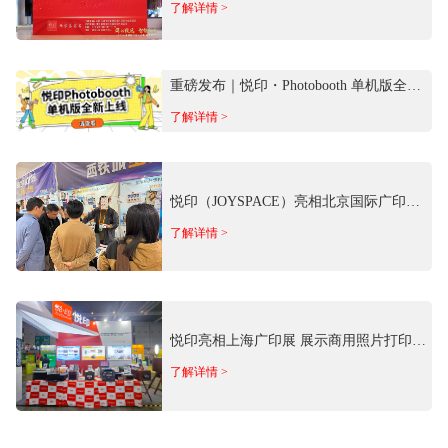
了解详情 >
重磅发布｜悦印・Photobooth 单机版全新
上线！离线免费用
了解详情 >
悦印（JOYSPACE）亮相北京国际广印展
携商用照片影像场景方案参展
了解详情 >
悦印亮相上海广印展 展示商用照片打印全
矩阵产品
了解详情 >