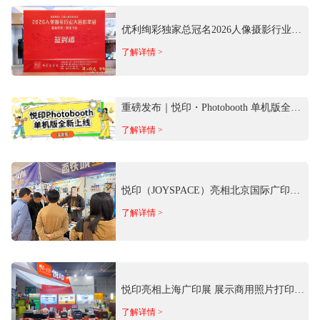
优利绚彩独家总冠名2026人像摄影行业大
合影年会 以专业影像科技赋能行业发展
了解详情 >
重磅发布｜悦印・Photobooth 单机版全新
上线！离线免费用
了解详情 >
悦印（JOYSPACE）亮相北京国际广印展
携商用照片影像场景方案参展
了解详情 >
悦印亮相上海广印展 展示商用照片打印全
矩阵产品
了解详情 >