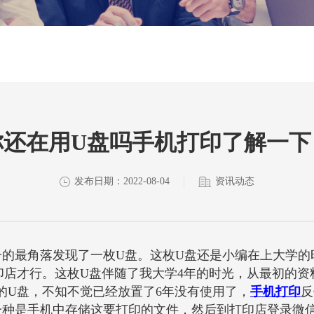
你还在用U盘吗手机打印了解一下
发布日期：2022-08-04
资讯动态
子的最角落发现了一枚
U
盘。这枚
U
盘还是小编在上大学的
印店才行。这枚
U
盘伴随了我大学
4
年的时光，从最初的资
的
U
盘，不知不觉已经放置了
6
年没有使用了，
手机打印
反
一种是手机中存储这要打印的文件，然后到打印店登录微