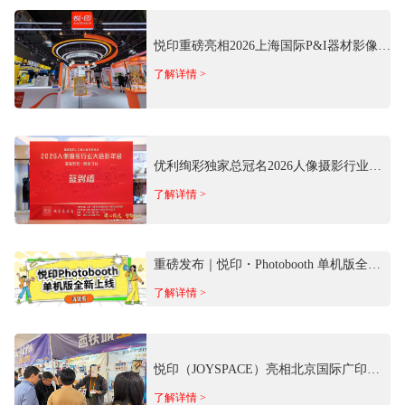
悦印重磅亮相2026上海国际P&I器材影像
展 推出多场景商用影像方案
了解详情 >
优利绚彩独家总冠名2026人像摄影行业大
合影年会 以专业影像科技赋能行业发展
了解详情 >
重磅发布｜悦印・Photobooth 单机版全新
上线！离线免费用
了解详情 >
悦印（JOYSPACE）亮相北京国际广印展
携商用照片影像场景方案参展
了解详情 >