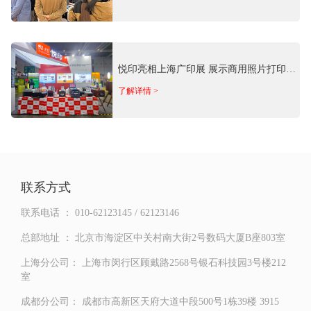
悦印亮相上海广印展 展示商用照片打印全
矩阵产品
了解详情 >
联系方式
联系电话 ：
010-62123145 / 62123146
总部地址 ：
北京市海淀区中关村南大街2号数码大厦B座803室
上海分公司：
上海市闵行区顾戴路2568号银石科技园3号楼212
室
成都分公司：
成都市高新区天府大道中段500号1栋39楼 3915